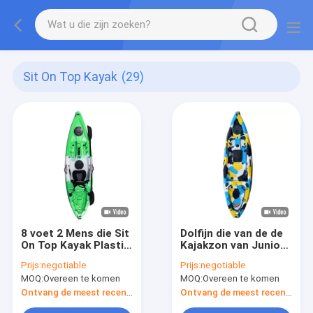
Sit On Top Kayak
(29)
8 voet 2 Mens die Sit
Dolfijn die van de de
On Top Kayak Plastic
Kajakzon van Junior
vissen 3 Jaar HDPE
Old Town Sit On de
Prijs:
negotiable
Prijs:
negotiable
LLDPE Drie Lagen
Hoogste Plastic
MOQ:
Overeen te komen
MOQ:
Overeen te komen
Stabiliteit vissen
Ontvang de meest recente Prijs
Ontvang de meest recente Prijs