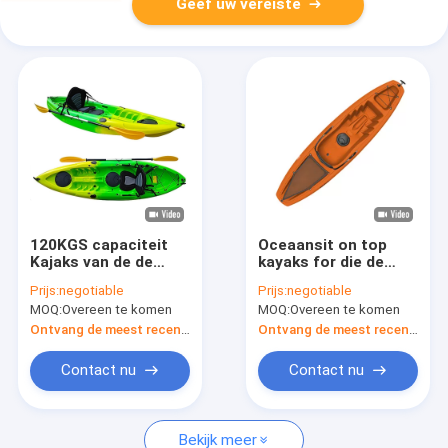
Geef uw vereiste
120KGS capaciteit
Oceaansit on top
Kajaks van de de
kayaks for die de
Boot de Enige
Tribune van Huarui
Prijs:
negotiable
Prijs:
negotiable
Persoon van de
Rotomolded op
MOQ:
Overeen te komen
MOQ:
Overeen te komen
Visserijpeddel
Peddelraad vissen
Ontvang de meest recente Prijs
Ontvang de meest recente Prijs
Contact nu
Contact nu
Bekijk meer