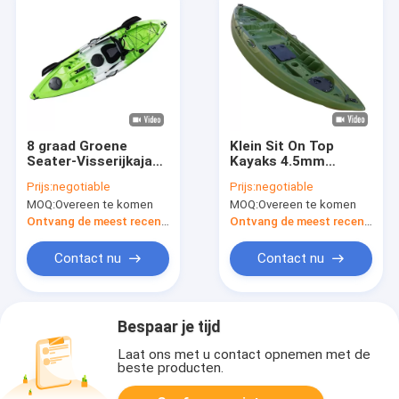
8 graad Groene
Klein Sit On Top
Seater-Visserijkajak
Kayaks 4.5mm
met Pedalen
Plastic 1
Prijs:
negotiable
Prijs:
negotiable
2.95m*0.78m
Persoonsvrije tijd 3
MOQ:
Overeen te komen
MOQ:
Overeen te komen
Jaar
Ontvang de meest recente Prijs
Ontvang de meest recente Prijs
Contact nu
Contact nu
Bespaar je tijd
Laat ons met u contact opnemen met de
beste producten.