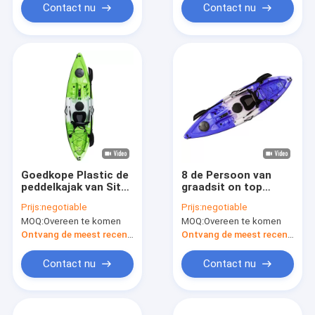
Contact nu
Contact nu
Goedkope Plastic de
8 de Persoon van
peddelkajak van Sit
graadsit on top
On Top Fishing van
kayak wrapped Huarui
Prijs:
negotiable
Prijs:
negotiable
de Kajak Oceaan 1
Enige Visserijkano
MOQ:
Overeen te komen
MOQ:
Overeen te komen
Persoon
Ontvang de meest recente Prijs
Ontvang de meest recente Prijs
Contact nu
Contact nu