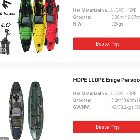
Het Materiaal van Hull:
LLDPE, HDPE
Grootte:
3.38m * 0.87
N.W:
32kgs
Beste Prijs
DEO
HDPE LLDPE Enige Persoon
Het Materiaal van Hull:
LLDPE, HDPE
Grootte:
3.0m*0.88m (9 
GW/NW:
40/38.2kgs (8
Beste Prijs