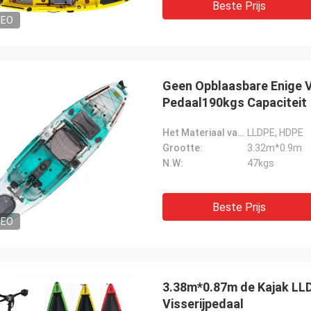
Beste Prijs
DEO
Geen Opblaasbare Enige V
Pedaal190kgs Capaciteit
Het Materiaal van Hull:
LLDPE, HDPE
Grootte:
3.32m*0.9m
N.W:
47kgs
Beste Prijs
DEO
3.38m*0.87m de Kajak LLD
Visserijpedaal