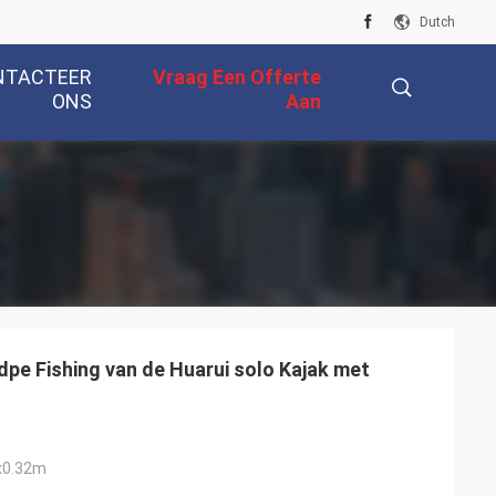
Dutch
NTACTEER
Vraag Een Offerte
ONS
Aan
描
述
ldpe Fishing van de Huarui solo Kajak met
x0.32m