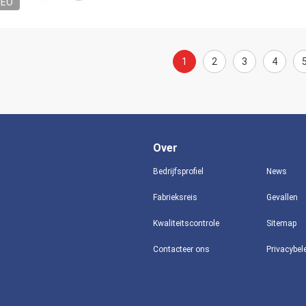
DEO
1
2
3
4
Over
Bedrijfsprofiel
News
Fabrieksreis
Gevallen
Kwaliteitscontrole
Sitemap
Contacteer ons
Privacybel