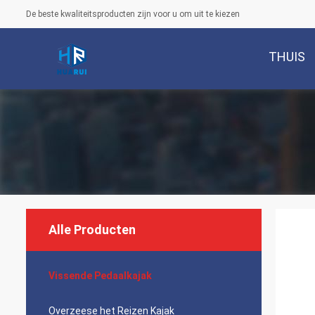
De beste kwaliteitsproducten zijn voor u om uit te kiezen
THUIS
Alle Producten
Vissende Pedaalkajak
Overzeese het Reizen Kajak