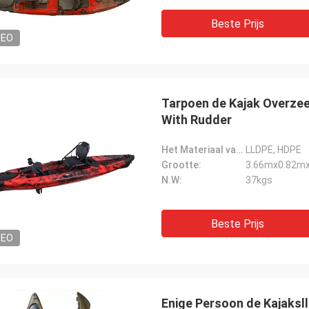
Beste Prijs
DEO
Tarpoen de Kajak Overzees
With Rudder
Het Materiaal van Hull:
LLDPE, HDPE
Grootte:
3.66mx0.82m
N.W:
37kgs
Beste Prijs
DEO
Enige Persoon de Kajaksl