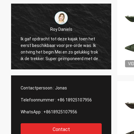
Roy Daniels
n
Ik gaf opdracht tot deze kajak toen het
Grote k
eerst beschikbaar voor pre-orde was. Ik
ruimte
ontving het begin Mei en zo gelukkig trok
toebeh
ik de trekker. Super geïmponeerd met de
Seat i
VI
kwaliteit van de kajak van een nieuw merk.
vinaand
Zijn snel, maneuverable en heeft ton
Het hee
sporen en vlekken voor toebehoren. Groot
wenst.
bedrijf, groot product! Dank u!
Contactpersoon :
Jonas
Telefoonnummer :
+86 18925107956
WhatsApp :
+8618925107956
Contact