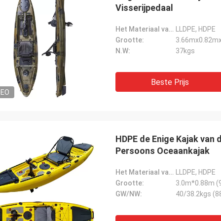
Visserijpedaal
Het Materiaal van Hull:
LLDPE, HDPE
Grootte:
3.66mx0.82m
N.W:
37kgs
Beste Prijs
DEO
HDPE de Enige Kajak van d
Persoons Oceaankajak
Het Materiaal van Hull:
LLDPE, HDPE
Grootte:
3.0m*0.88m (9 
GW/NW:
40/38.2kgs (8