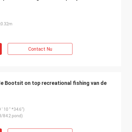
x0.32m
Contact Nu
e Bootsit on top recreational fishing van de
' 10 " *34.6“)
8/84.2 pond)