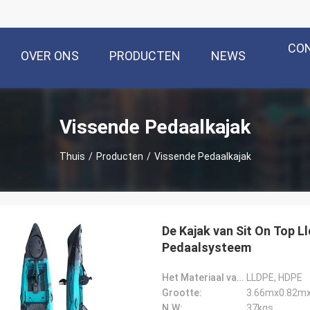
CO
OVER ONS
PRODUCTEN
NEWS
Vissende Pedaalkajak
Thuis
/
Producten
/
Vissende Pedaalkajak
De Kajak van Sit On Top L
Pedaalsysteem
Het Materiaal van Hull:
LLDPE, HDPE
Grootte:
3.66mx0.82m
N.W:
37kgs