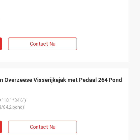
m
Contact Nu
 Overzeese Visserijkajak met Pedaal 264 Pond
' 10 " *34.6“)
8/84.2 pond)
Contact Nu