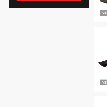
VI
VI