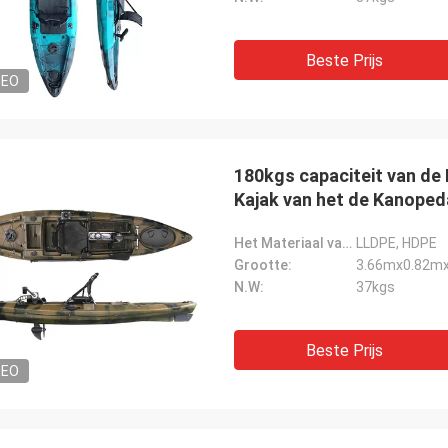
Beste Prijs
DEO
180kgs capaciteit van de 
Kajak van het de Kanoped
Het Materiaal van Hull:
LLDPE, HDPE
Grootte:
3.66mx0.82m
N.W:
37kgs
Beste Prijs
DEO