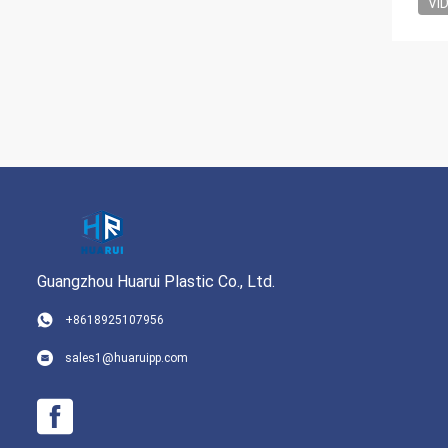
VI
Guangzhou Huarui Plastic Co., Ltd.
+8618925107956
sales1@huaruipp.com