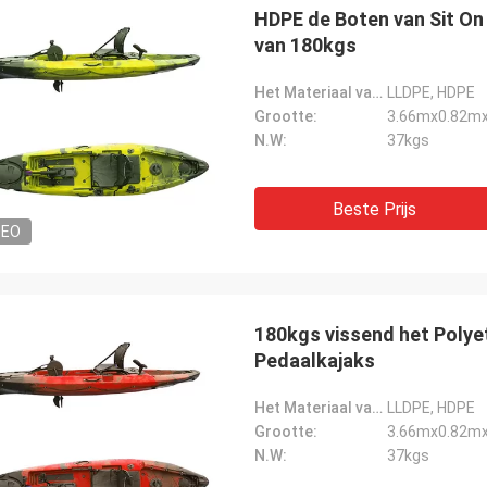
HDPE de Boten van Sit On 
van 180kgs
Het Materiaal van Hull:
LLDPE, HDPE
Ken
Grootte:
3.66mx0.82m
N.W:
37kgs
ajak vooral voor het geld. Heeft ton
, overvloed van plaatsen om
oren op te zetten, en is super stal.
Beste Prijs
s zeer comfortabel en de
DEO
rijving is makkelijk te gebruiken.
ft alles u in een visserijkajak
 Ik adviseer absoluut kopend dit.
180kgs vissend het Polye
Pedaalkajaks
Het Materiaal van Hull:
LLDPE, HDPE
Grootte:
3.66mx0.82m
N.W:
37kgs