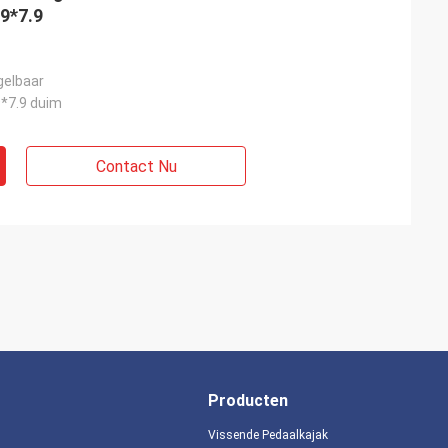
.9*7.9
gelbaar
*7.9 duim
Contact Nu
Producten
Vissende Pedaalkajak