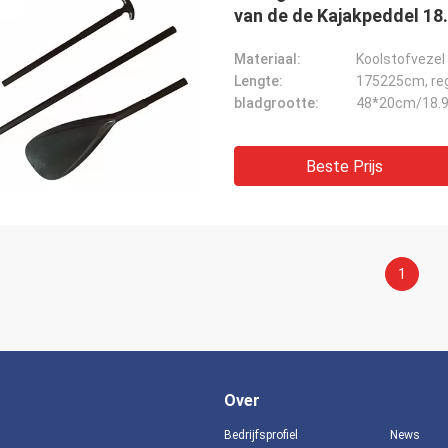
van de de Kajakpeddel 18
Materiaal:
Koolstofvezel
Lengte:
175225cm, re
bladgrootte:
48*20cm/18.9
Beste Prijs
1
Over
Bedrijfsprofiel
News