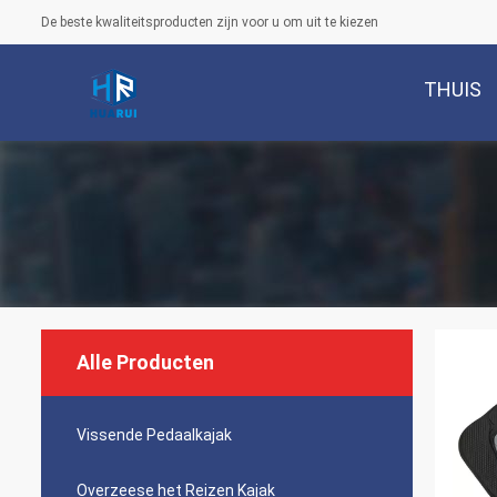
De beste kwaliteitsproducten zijn voor u om uit te kiezen
THUIS
Alle Producten
Vissende Pedaalkajak
Overzeese het Reizen Kajak