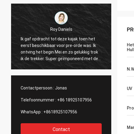
PR
Roy Daniels
n
Ik gaf opdracht tot deze kajak toen het
Grote k
Het
eerst beschikbaar voor pre-orde was. Ik
ruimte
Hul
ontving het begin Mei en zo gelukkig trok
toebeh
ik de trekker. Super geïmponeerd met de
Seat i
kwaliteit van de kajak van een nieuw merk.
vinaand
N.
Zijn snel, maneuverable en heeft ton
Het hee
sporen en vlekken voor toebehoren. Groot
wenst.
bedrijf, groot product! Dank u!
Contactpersoon :
Jonas
UV
Telefoonnummer :
+86 18925107956
Pr
WhatsApp :
+8618925107956
Mar
Contact