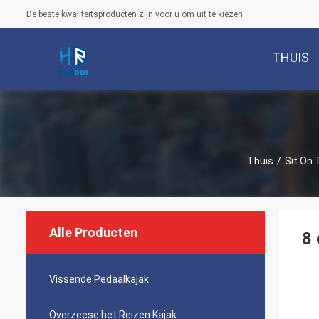
De beste kwaliteitsproducten zijn voor u om uit te kiezen
THUIS
Thuis
/
Sit On 
Alle Producten
8 
Vissende Pedaalkajak
Overzeese het Reizen Kajak