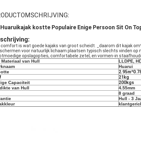
RODUCTOMSCHRIJVING:
 Huaruikajak kostte Populaire Enige Persoon Sit On To
schrijving:
 comfort is wat goede kajaks van groot scheidt. _daarom dit kajak o
schermen voor natuurlijk lichaam plaatsen typisch slechts vinden op 
otmoedige opslagopties, comfortabele zetel, en vormen-in staafhoud
 Materiaal van Hull
LLDPE, H
rknaam
Huarui
otte
2.95m*0.7
W
21kg
lige Capaciteit
200kgs
dikte van Hull
4.55mm
8 graad
antie
Hull - 3 Ja
akkleur
klantgeric