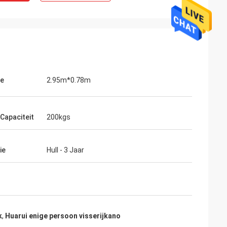
te
2.95m*0.78m
 Capaciteit
200kgs
ie
Hull - 3 Jaar
k
,
Huarui enige persoon visserijkano