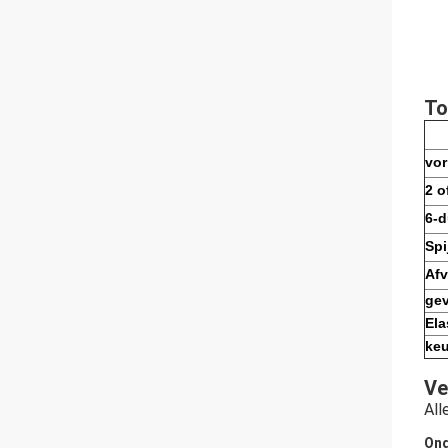
To
vor
2 o
6-d
Spi
Afv
gev
Ela
keu
Ve
All
Ong