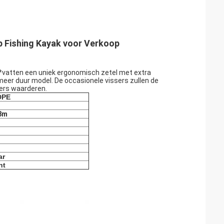
p Fishing Kayak voor Verkoop
m*vatten een uniek ergonomisch zetel met extra
meer duur model. De occasionele vissers zullen de
ers waarderen.
DPE
8m
ar
ht