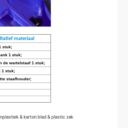
ltatief materiaal
1 stuk;
ank 1 stuk;
 de wartelstaaf 1 stuk;
 1 stuk;
tte staafhouder;
nplastiek & karton blad & plastic zak.