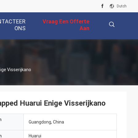
Dutch
NTACTEER
Vraag Een Offerte
ONS
Aan
描
ige Visserijkano
述
apped Huarui Enige Visserijkano
n
Guangdong, China
m
Huarui