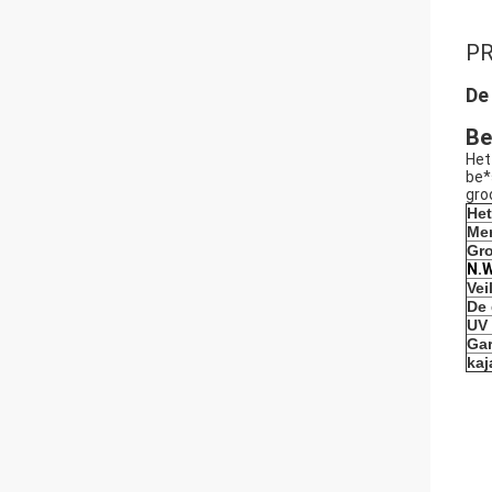
P
De
Be
Het
be*
gro
Het
Me
Gro
N.
Vei
De 
UV
Gar
kaj