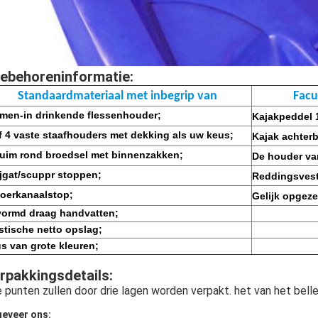
ebehoreninformatie
:
Standaardmateriaal met inbegrip van
Facu
men-in drinkende flessenhouder;
Kajakpeddel 
f 4 vaste staafhouders met dekking als uw keus;
Kajak achterb
uim rond broedsel met binnenzakken;
De houder van
jgat/scuppr stoppen;
Reddingsvest
oerkanaalstop;
Gelijk opgeze
ormd draag handvatten;
stische netto opslag;
s van grote kleuren;
rpakkingsdetails
:
e punten zullen door drie lagen worden verpakt. het van het belle
eveer ons: