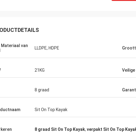
ODUCTDETAILS
Ken
ajak vooral voor het geld. Heeft ton
 Materiaal van
, overvloed van plaatsen om
LLDPE, HDPE
Groot
l
oren op te zetten, en is super stal.
s zeer comfortabel en de
rijving is makkelijk te gebruiken.
W
21KG
Veilige
ft alles u in een visserijkajak
 Ik adviseer absoluut kopend dit.
8 graad
Garant
oductnaam
Sit On Top Kayak
keren
8 graad Sit On Top Kayak
,
verpakt Sit On Top Kaya