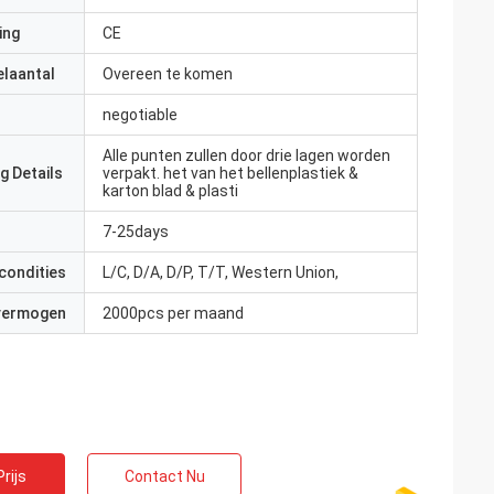
ing
CE
elaantal
Overeen te komen
negotiable
Alle punten zullen door drie lagen worden
g Details
verpakt. het van het bellenplastiek &
karton blad & plasti
7-25days
condities
L/C, D/A, D/P, T/T, Western Union,
 vermogen
2000pcs per maand
rijs
Contact Nu