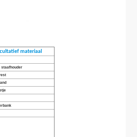
cultatief materiaal
 staafhouder
vest
band
etje
erbank