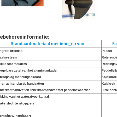
ebehoreninformatie
:
Standaardmateriaal met inbegrip van
Fa
r groot broedsel
Peddel
aalsysteem
Roterende
lijke staafhouders
Reddings
regelbare zetel van het aluminiumkader
Peddellei
teropslag met bungeekoord
Kajakkarr
r en achter plastic handvatten
Kajakrek
hterkanthandvat en linkerkanthandvat met peddelbewaarder
Luxe acht
ekking van het waterafvoerkanaal
aterdichte stoppen
arschuwingskaart