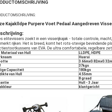
ODUCTOMSCHRIJVING
ODUCTOMSCHRIJVING:
ze Kajaklldpe Purpere Voet Pedaal Aangedreven Visse
schrijving:
es elitevissers zoekt in een visserijkajak - totale controle, macht,
merkt rijken. Het is breed, komt het rots-stevige bevindende 
ctiestootkussens van EVA. De ultra comfortabele, regelbare zet
 Materiaal van Hull
LLDPE, HDPE
rknaam
Huarui
ootte
3.66mx0.82mx0.32
W
37kgs
lige Capaciteit
180kgs
dikte van Hull
4.55mm
8 graad
antie
Hull - 3 Jaar
akkleur
klantgericht