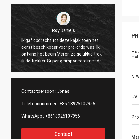
Roy Daniels
PR
n
Ik gaf opdracht tot deze kajak toen het
Grote k
eerst beschikbaar voor pre-orde was. Ik
ruimte
Het
ontving het begin Mei en zo gelukkig trok
toebeh
Hul
ik de trekker. Super geïmponeerd met de
Seat i
kwaliteit van de kajak van een nieuw merk.
vinaand
Zijn snel, maneuverable en heeft ton
Het hee
N.
sporen en vlekken voor toebehoren. Groot
wenst.
bedrijf, groot product! Dank u!
Contactpersoon :
Jonas
UV
Telefoonnummer :
+86 18925107956
WhatsApp :
+8618925107956
Pr
Contact
Mar