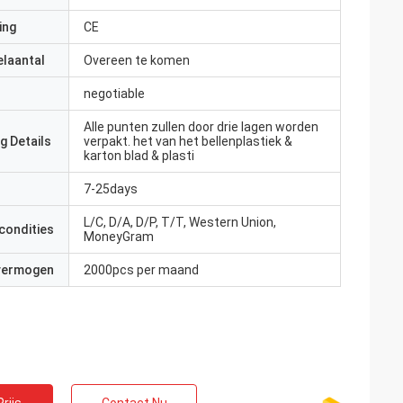
ing
CE
elaantal
Overeen te komen
negotiable
Alle punten zullen door drie lagen worden
g Details
verpakt. het van het bellenplastiek &
karton blad & plasti
7-25days
L/C, D/A, D/P, T/T, Western Union,
condities
MoneyGram
 vermogen
2000pcs per maand