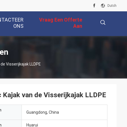
Dutch
NTACTEER
Vraag Een Offerte
ONS
Aan
描
ten
 de Visserijkajak LLDPE
述
c Kajak van de Visserijkajak LLDPE
n
Guangdong, China
m
Huarui