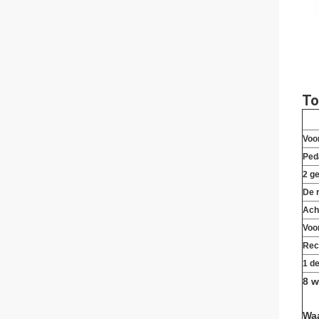
To
Voo
Ped
2 ge
De 
Ach
Voo
Rec
1 d
8 w
Wa