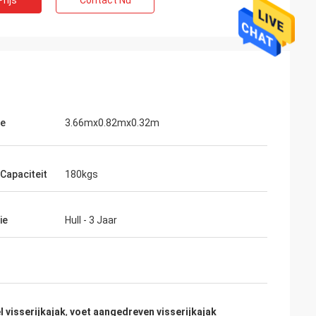
rijs
Contact Nu
te
3.66mx0.82mx0.32m
 Capaciteit
180kgs
ie
Hull - 3 Jaar
 visserijkajak
,
voet aangedreven visserijkajak