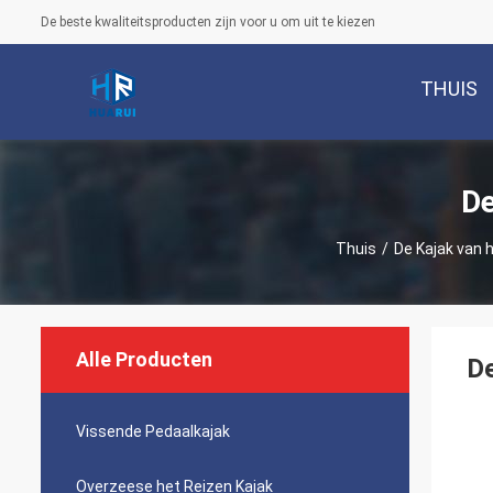
De beste kwaliteitsproducten zijn voor u om uit te kiezen
THUIS
De
Thuis
/
De Kajak van 
Alle Producten
De
Vissende Pedaalkajak
Overzeese het Reizen Kajak