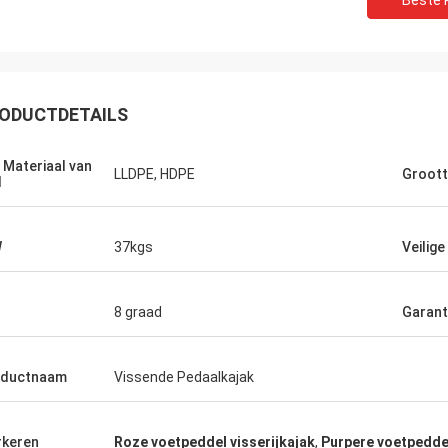
Beste P
Ken
ODUCTDETAILS
ajak vooral voor het geld. Heeft ton
, overvloed van plaatsen om
 Materiaal van
oren op te zetten, en is super stal.
LLDPE, HDPE
Groot
l
s zeer comfortabel en de
rijving is makkelijk te gebruiken.
ft alles u in een visserijkajak
W
37kgs
Veilige
 Ik adviseer absoluut kopend dit.
8 graad
Garant
oductnaam
Vissende Pedaalkajak
keren
Roze voetpeddel visserijkajak
,
Purpere voetpeddel