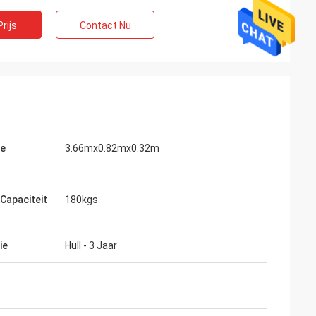
rijs
Contact Nu
te
3.66mx0.82mx0.32m
 Capaciteit
180kgs
ie
Hull - 3 Jaar