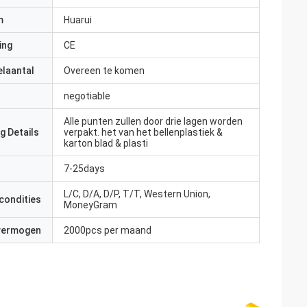
m
Huarui
ing
CE
elaantal
Overeen te komen
negotiable
Alle punten zullen door drie lagen worden
g Details
verpakt. het van het bellenplastiek &
karton blad & plasti
7-25days
L/C, D/A, D/P, T/T, Western Union,
condities
MoneyGram
 vermogen
2000pcs per maand