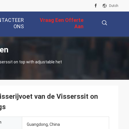
Dutch
NTACTEER
Vraag Een Offerte
ONS
Aan
ten
描
serssit on top with adjustable het
述
sserijvoet van de Visserssit on
gs
n
Guangdong, China