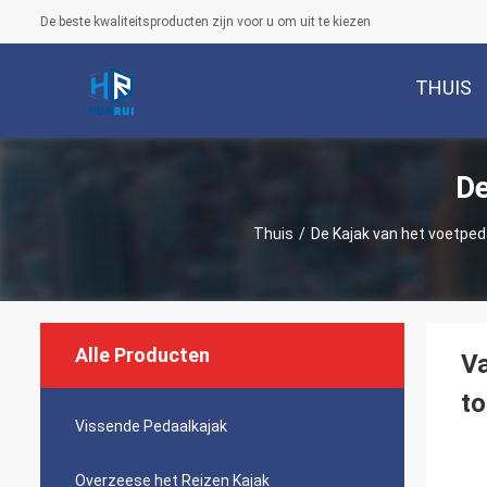
De beste kwaliteitsproducten zijn voor u om uit te kiezen
THUIS
De
Thuis
/
De Kajak van het voetped
Alle Producten
Va
to
Vissende Pedaalkajak
Overzeese het Reizen Kajak