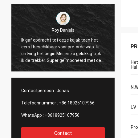
Roy Daniels
 gaf opdracht tot deze kajak toen het
Grote kajak vooral v
PR
rst beschikbaar voor pre-orde was. Ik
ruimte, overvloed 
tving het begin Mei en zo gelukkig trok
toebehoren op te zet
 de trekker. Super geïmponeerd met de
Seat is zeer comfor
Het
aliteit van de kajak van een nieuw merk.
vinaandrijving is ma
Hul
jn snel, maneuverable en heeft ton
Het heeft alles u in 
oren en vlekken voor toebehoren. Groot
wenst. Ik adviseer 
N.
drijf, groot product! Dank u!
Contactpersoon :
Jonas
Telefoonnummer :
+86 18925107956
UV
WhatsApp :
+8618925107956
Pr
Contact