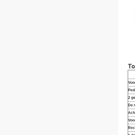
To
Voo
Ped
2 ge
De 
Ach
Voo
Rec