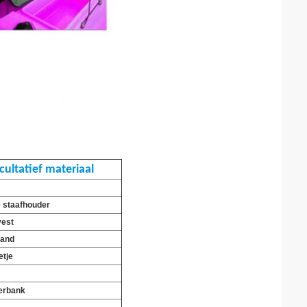
cultatief materiaal
 staafhouder
vest
band
etje
erbank