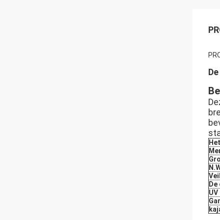
PR
PR
De
Be
Dez
bre
bev
sta
Het
Me
Gr
N.
Vei
De 
UV
Gar
kaj