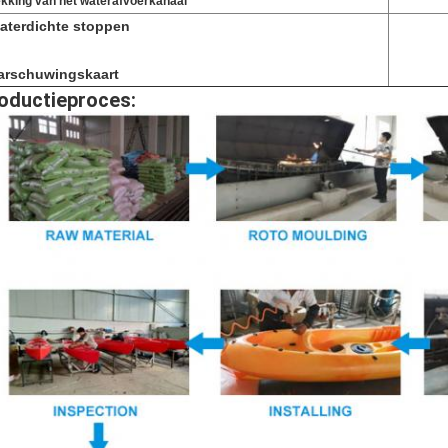
ekking van het waterafvoerkanaal
aterdichte stoppen
arschuwingskaart
oductieproces: