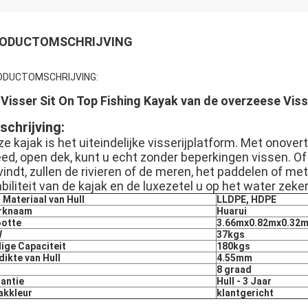
ODUCTOMSCHRIJVING
ODUCTOMSCHRIJVING:
 Visser Sit On Top Fishing Kayak van de overzeese Vis
schrijving:
e kajak is het uiteindelijke visserijplatform. Met onovert
ed, open dek, kunt u echt zonder beperkingen vissen. Of u
indt, zullen de rivieren of de meren, het paddelen of met
biliteit van de kajak en de luxezetel u op het water zek
 Materiaal van Hull
LLDPE, HDPE
rknaam
Huarui
ootte
3.66mx0.82mx0.32
W
37kgs
lige Capaciteit
180kgs
dikte van Hull
4.55mm
8 graad
antie
Hull - 3 Jaar
akkleur
klantgericht