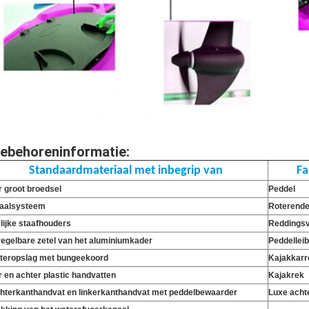
ebehoreninformatie
:
Standaardmateriaal met inbegrip van
Fa
r groot broedsel
Peddel
aalsysteem
Roterende
lijke staafhouders
Reddings
regelbare zetel van het aluminiumkader
Peddellei
teropslag met bungeekoord
Kajakkarr
r en achter plastic handvatten
Kajakrek
hterkanthandvat en linkerkanthandvat met peddelbewaarder
Luxe acht