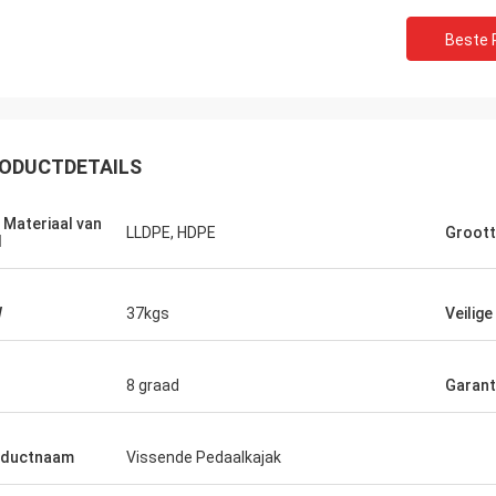
Beste P
Ken
oor het geld. Heeft ton
ODUCTDETAILS
van plaatsen om
ten, en is super stal.
tabel en de
 Materiaal van
LLDPE, HDPE
Groot
kkelijk te gebruiken.
l
een visserijkajak
absoluut kopend dit.
W
37kgs
Veilige
8 graad
Garant
oductnaam
Vissende Pedaalkajak