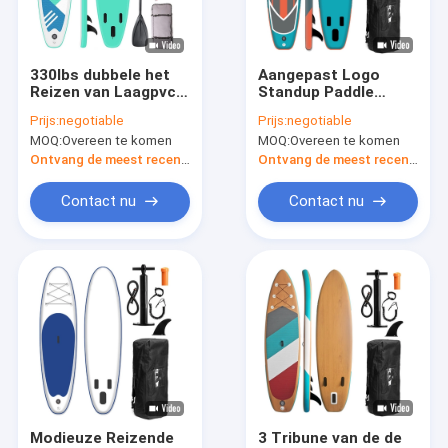
Fabrieksreis
Kwaliteitscontrole
330lbs dubbele het
Aangepast Logo
Reizen van Laagpvc
Standup Paddle
Contacteer ons
Sup Raads
Board Blow op
Prijs:
negotiable
Prijs:
negotiable
Oceaanwateren EVA
Surfplank Blauwe
MOQ:
Overeen te komen
MOQ:
Overeen te komen
Sup Surfboard
Kleur
Verzoek om een Citaat
Ontvang de meest recente Prijs
Ontvang de meest recente Prijs
Contact nu
Contact nu
Vissende Pedaalkajak
Overzeese het Reizen Kajak
Visserijkajak achter elkaar
De Kajak van het voetpedaal
Sit On Top Kayak
Modieuze Reizende
3 Tribune van de de