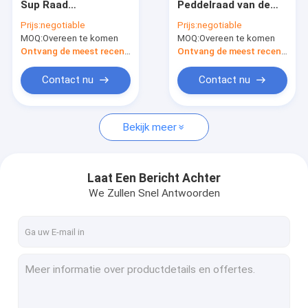
Sup Raad
Peddelraad van de
Sit In Kayak
Opblaasbare
stuklengte de
Prijs:
negotiable
Prijs:
negotiable
Paddleboard voor het
Regelbare Drijvende
MOQ:
De Opblaasbare Kajak van pvc
Overeen te komen
MOQ:
Overeen te komen
Gebied van
Opblaasbare op
Watersporten
Surfplank
Ontvang de meest recente Prijs
Ontvang de meest recente Prijs
Rennende Sup Raad
Contact nu
Contact nu
Reizende Sup Raad
Bekijk meer
Kajaktoebehoren
Laat Een Bericht Achter
We Zullen Snel Antwoorden