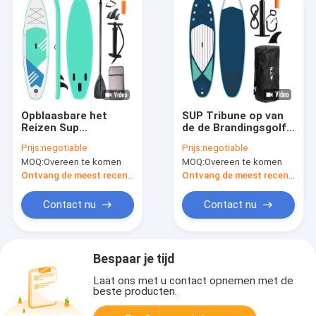
Opblaasbare het
SUP Tribune op van
Reizen Sup
de de Brandingsgolf
Raadstribune die
van de Peddelraad
Prijs:
negotiable
Prijs:
negotiable
omhoog
Vissende
MOQ:
Overeen te komen
MOQ:
Overeen te komen
Openluchtpeddel
Opblaasbare de
vissen
Peddelraad
Ontvang de meest recente Prijs
Ontvang de meest recente Prijs
Contact nu
Contact nu
Bespaar je tijd
Laat ons met u contact opnemen met de
beste producten.