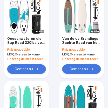
Oceaanwateren die
Van de de Brandings
Sup Raad 320lbs voor
Zachte Raad van het
2 Mensen Visserij
Isup de Opblaasbare
Prijs:
negotiable
Prijs:
negotiable
reizen
Water Steek van de
MOQ:
Overeen te komen
MOQ:
Overeen te komen
de Hoge drukdaling
Ontvang de meest recente Prijs
Ontvang de meest recente Prijs
Contact nu
Contact nu
Huis
Producten
Ongeveer ons