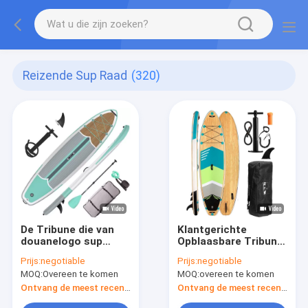
Reizende Sup Raad
(320)
De Tribune die van
Klantgerichte
douanelogo sup
Opblaasbare Tribune
inflatable paddle
op Sup de Peddelraad
Prijs:
negotiable
Prijs:
negotiable
board omhoog Raad
van de Raads348lbs
MOQ:
Overeen te komen
MOQ:
overeen te komen
ISUP surfen
Capaciteit
Ontvang de meest recente Prijs
Ontvang de meest recente Prijs