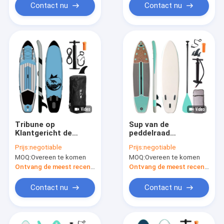
Contact nu
Contact nu
Tribune op
Sup van de
Klantgericht de
peddelraad
Surfplanksup van de
Surfplanktribune
Prijs:
negotiable
Prijs:
negotiable
Peddelraad
omhoog Opblaasbare
MOQ:
Overeen te komen
MOQ:
Overeen te komen
Paddleboards
Ontvang de meest recente Prijs
Ontvang de meest recente Prijs
Contact nu
Contact nu