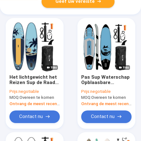
Geef uw vereiste
Het lichtgewicht het
Pas Sup Waterschap
Reizen Sup de Raad
Opblaasbare
van de Raads
Surfende met Peddel
Prijs:
negotiable
Prijs:
negotiable
Opblaasbare Peddel
aan
MOQ:
Overeen te komen
MOQ:
Overeen te komen
Surfen
Ontvang de meest recente Prijs
Ontvang de meest recente Prijs
Contact nu
Contact nu