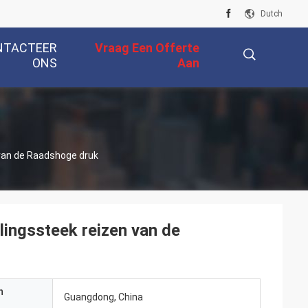
Dutch
NTACTEER
Vraag Een Offerte
ONS
Aan
描
van de Raadshoge druk
述
ingssteek reizen van de
n
Guangdong, China