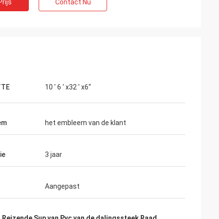
rijs
Contact Nu
TTE
10 ' 6 ' x32 ' x6“
em
het embleem van de klant
ie
3 jaar
Aangepast
,
Reizende Sup van Pvc van de dalingssteek Raad