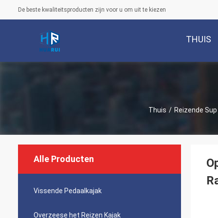
De beste kwaliteitsproducten zijn voor u om uit te kiezen
THUIS
Thuis
/
Reizende Sup
Alle Producten
Op
R
Vissende Pedaalkajak
Overzeese het Reizen Kajak