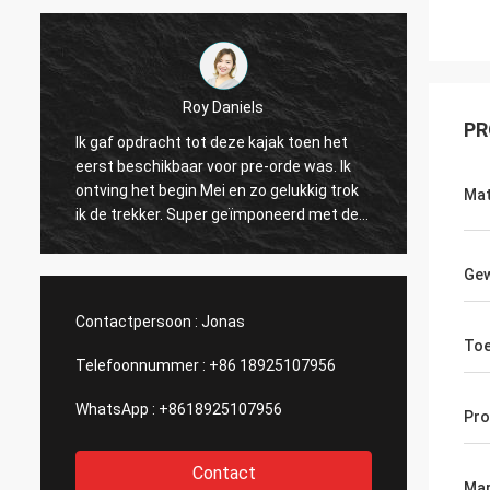
Roy Daniels
Ken
PR
acht tot deze kajak toen het
Grote kajak vooral voor het g
ikbaar voor pre-orde was. Ik
ruimte, overvloed van plaat
 begin Mei en zo gelukkig trok
toebehoren op te zetten, en i
Mat
ker. Super geïmponeerd met de
Seat is zeer comfortabel en
an de kajak van een nieuw merk.
vinaandrijving is makkelijk te
 maneuverable en heeft ton
Het heeft alles u in een visse
Gew
vlekken voor toebehoren. Groot
wenst. Ik adviseer absoluut k
oot product! Dank u!
Contactpersoon :
Jonas
Toe
Telefoonnummer :
+86 18925107956
WhatsApp :
+8618925107956
Pr
Contact
Mar