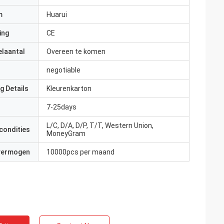
m
Huarui
ing
CE
elaantal
Overeen te komen
negotiable
g Details
Kleurenkarton
7-25days
L/C, D/A, D/P, T/T, Western Union,
condities
MoneyGram
 vermogen
10000pcs per maand