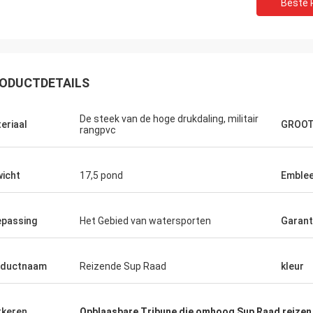
Beste P
ODUCTDETAILS
eld. Heeft ton
sen om
De steek van de hoge drukdaling, militair
s super stal.
eriaal
GROO
rangpvc
 de
 gebruiken.
rijkajak
icht
17,5 pond
Emble
opend dit.
passing
Het Gebied van watersporten
Garant
oductnaam
Reizende Sup Raad
kleur
keren
Opblaasbare Tribune die omhoog Sup Raad reizen