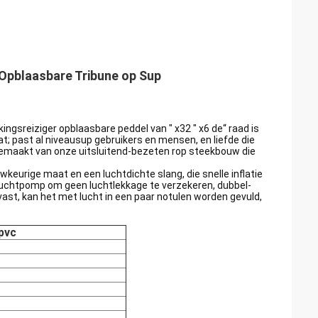
Opblaasbare Tribune op Sup
kingsreiziger opblaasbare peddel van " x32 " x6 de“ raad is
t; past al niveausup gebruikers en mensen, en liefde die
emaakt van onze uitsluitend-bezeten rop steekbouw die
eurige maat en een luchtdichte slang, die snelle inflatie
sluchtpomp om geen luchtlekkage te verzekeren, dubbel-
ast, kan het met lucht in een paar notulen worden gevuld,
gpvc