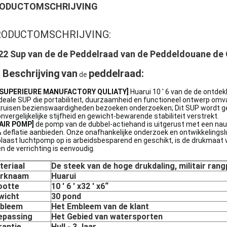
ODUCTOMSCHRIJVING
RODUCTOMSCHRIJVING:
22 Sup van de de Peddelraad van de Peddeldouane de 
 Beschrijving
van
peddelraad
:
de
[SUPERIEURE MANUFACTORY QULIATY]
Huarui 10 ' 6 van de de ontdek
ideale SUP die portabiliteit, duurzaamheid en functioneel ontwerp omva
kruisen bezienswaardigheden bezoeken onderzoeken; Dit SUP wordt g
onvergelijkelijke stijfheid en gewicht-bewarende stabiliteit verstrekt.
[AIR POMP]
de pomp van de dubbel-actiehand is uitgerust met een nauwk
& deflatie aanbieden. Onze onafhankelijke onderzoek en ontwikkeling
blaast luchtpomp op is arbeidsbesparend en geschikt, is de drukmaat v
en de verrichting is eenvoudig.
teriaal
De steek van de hoge drukdaling, militair ran
rknaam
Huarui
ootte
10 ' 6 ' x32 ' x6“
wicht
30 pond
bleem
Het Embleem van de klant
epassing
Het Gebied van watersporten
rantie
Hull - 3 Jaar