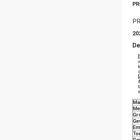
PR
P
20
De
Ma
Me
Gr
Ge
Em
To
Ga