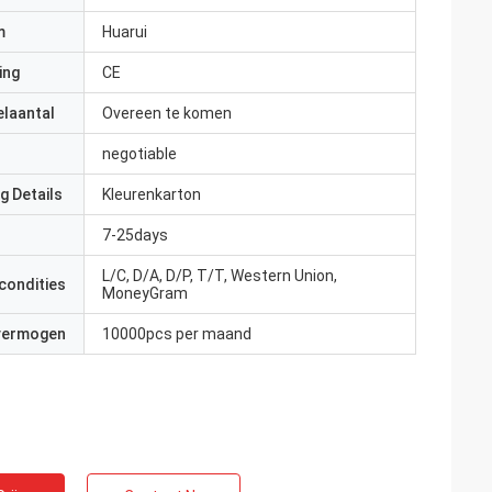
m
Huarui
ing
CE
elaantal
Overeen te komen
negotiable
g Details
Kleurenkarton
7-25days
L/C, D/A, D/P, T/T, Western Union,
condities
MoneyGram
 vermogen
10000pcs per maand