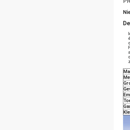
P
Ni
De
o
z
Ma
Me
Gr
Ge
Em
To
Ga
Kl