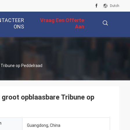
Dutch
NTACTEER
Vraag Een Offerte
ONS
Aan
描
 Tribune op Peddelraad
述
 groot opblaasbare Tribune op
n
Guangdong, China