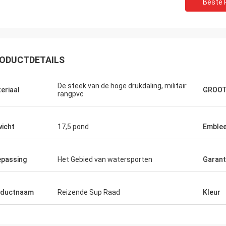
Beste P
n
ODUCTDETAILS
 het geld. Heeft ton
 plaatsen om
De steek van de hoge drukdaling, militair
n, en is super stal.
eriaal
GROO
rangpvc
bel en de
lijk te gebruiken.
 visserijkajak
icht
17,5 pond
Emble
oluut kopend dit.
passing
Het Gebied van watersporten
Garant
oductnaam
Reizende Sup Raad
Kleur