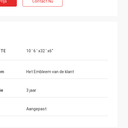
rijs
Contact Nu
TTE
10 ' 6 ' x32 ' x6“
em
Het Embleem van de klant
ie
3 jaar
Aangepast