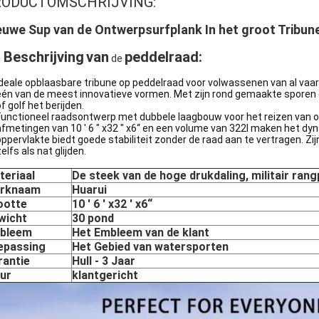
RODUCTOMSCHRIJVING:
euwe Sup van de Ontwerpsurfplank In het groot Tribun
 Beschrijving
van
peddelraad
:
de
Ideale opblaasbare tribune op peddelraad voor volwassenen van al va
één van de meest innovatieve vormen. Met zijn rond gemaakte sporen en
f golf het berijden.
Functioneel raadsontwerp met dubbele laagbouw voor het reizen van of
afmetingen van 10 ' 6 " x32 " x6“ en een volume van 322l maken het dyn
oppervlakte biedt goede stabiliteit zonder de raad aan te vertragen. Zi
elfs als nat glijden.
teriaal
De steek van de hoge drukdaling, militair ran
rknaam
Huarui
ootte
10 ' 6 ' x32 ' x6“
wicht
30 pond
bleem
Het Embleem van de klant
epassing
Het Gebied van watersporten
rantie
Hull - 3 Jaar
eur
klantgericht