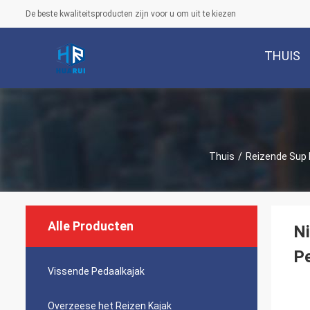
De beste kwaliteitsproducten zijn voor u om uit te kiezen
THUIS
Thuis
/
Reizende Sup
Alle Producten
Ni
P
Vissende Pedaalkajak
Overzeese het Reizen Kajak