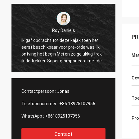
Roy Daniels
Ke
PR
af opdracht tot deze kajak toen het
Grote kajak vooral voor
t beschikbaar voor pre-orde was. Ik
ruimte, overvloed van
ng het begin Mei en zo gelukkig trok
toebehoren op te zette
Mat
e trekker. Super geïmponeerd met de
Seat is zeer comforta
iteit van de kajak van een nieuw merk.
vinaandrijving is makke
 snel, maneuverable en heeft ton
Het heeft alles u in een
Gew
en en vlekken voor toebehoren. Groot
wenst. Ik adviseer abs
jf, groot product! Dank u!
Contactpersoon :
Jonas
Toe
Telefoonnummer :
+86 18925107956
WhatsApp :
+8618925107956
Pr
Contact