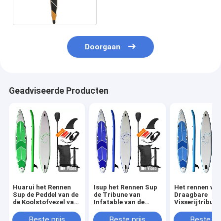
Doorgaan
Geadviseerde Producten
Huarui het Rennen
Isup het Rennen Sup
Het rennen va
Sup de Peddel van de
de Tribune van
Draagbare
de Koolstofvezel van
Infatable van de
Visserijtribune
de Raadsbranding
Raadsbranding op
Opblaasbare
voor Watersporten
Peddel
Surfplank van 
Beste prijs
Beste prijs
Beste pri