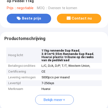
op Peddel 11kg
Prijs：negotiable
MOQ：Overeen te komen
Beste prijs
Contact nu
Productomschrijving
,
11kg rennende Sup Raad
,
3.81m*0.55m Rennende Sup Raad
Hoog licht
Huarui plastic tribune op de reeks
van de peddelraad
Betalingscondities
L/C, D/A, D/P, T/T, Western Union,
Certificering
CE
Levering vermogen
5000pcs per maand
Levertijd
7-25days
Merknaam
Huarui
Bekijk meer