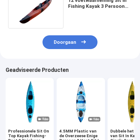
12 voetwaarneming Sit In
Fishing Kayak 3 Persoon
Oceaanlldpe
Doorgaan
Geadviseerde Producten
Professionele Sit On
4.5MM Plastic van
Dubbele het Ro
Top Kayak Fishing-
de Overzeese Enige
van Sit In Kay