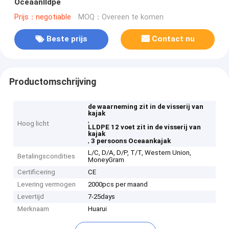
Oceaanlldpe
Prijs：negotiable
MOQ：Overeen te komen
Beste prijs
Contact nu
Productomschrijving
de waarneming zit in de visserij van
kajak
,
Hoog licht
LLDPE 12 voet zit in de visserij van
kajak
,
3 persoons Oceaankajak
L/C, D/A, D/P, T/T, Western Union,
Betalingscondities
MoneyGram
Certificering
CE
Levering vermogen
2000pcs per maand
Levertijd
7-25days
Merknaam
Huarui