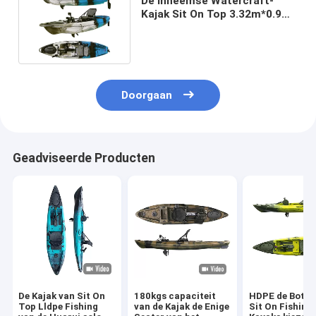
De inheemse Watercraft-
Kajak Sit On Top 3.32m*0.9m
van het Visserijpedaal
Doorgaan
Geadviseerde Producten
De Kajak van Sit On
180kgs capaciteit
HDPE de Boten
Top Lldpe Fishing
van de Kajak de Enige
Sit On Fishing