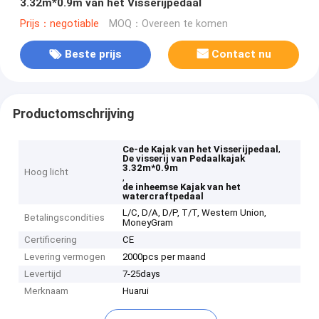
3.32m*0.9m van het Visserijpedaal
Prijs：negotiable
MOQ：Overeen te komen
Beste prijs
Contact nu
Productomschrijving
,
Ce-de Kajak van het Visserijpedaal
De visserij van Pedaalkajak
3.32m*0.9m
Hoog licht
,
de inheemse Kajak van het
watercraftpedaal
L/C, D/A, D/P, T/T, Western Union,
Betalingscondities
MoneyGram
Certificering
CE
Levering vermogen
2000pcs per maand
Levertijd
7-25days
Merknaam
Huarui