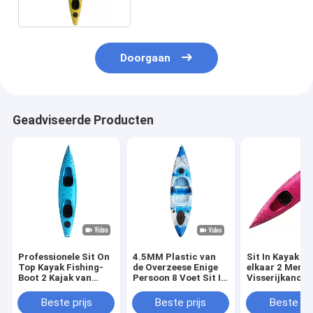
Doorgaan
Geadviseerde Producten
Professionele Sit On
4.5MM Plastic van
Sit In Kayak a
Top Kayak Fishing-
de Overzeese Enige
elkaar 2 Mens
Boot 2 Kajak van
Persoon 8 Voet Sit In
Visserijkano m
Mensen de Dubbele
Fishing Kayak 4.5MM
Peddel
Seat 500 Pond
Kajakkano
Beste prijs
Beste prijs
Beste pri