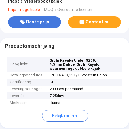
Plastic Vissersbootkajak
Prijs：negotiable
MOQ：Overeen te komen
Beste prijs
Contact nu
Productomschrijving
,
Sit In Kayaks Under $200
Hoog licht
,
4.5mm Dubbel Sit In Kayak
waarnemings dubbele kajak
Betalingscondities
L/C, D/A, D/P, T/T, Western Union,
Certificering
CE
Levering vermogen
2000pcs per maand
Levertijd
7-25days
Merknaam
Huarui
Bekijk meer